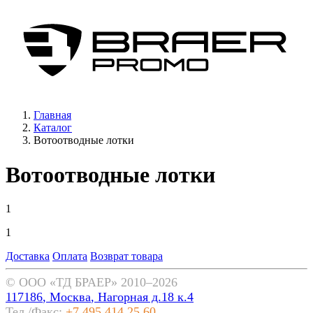
Главная
Каталог
Вотоотводные лотки
Вотоотводные лотки
1
1
Доставка
Оплата
Возврат товара
©
OOO «ТД БРАЕР»
2010–2026
117186
,
Москва
,
Нагорная д.18 к.4
Тел./Факс:
+7 495 414 25 60